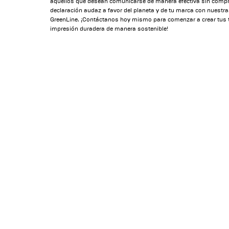
aquellos que desean comunicarse de manera efectiva sin comp
declaración audaz a favor del planeta y de tu marca con nuestr
GreenLine. ¡Contáctanos hoy mismo para comenzar a crear tus t
impresión duradera de manera sostenible!