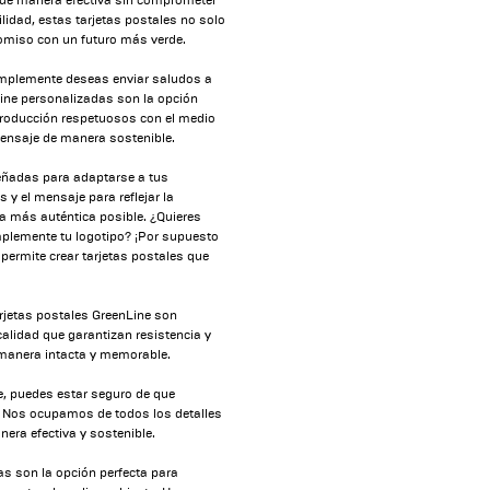
 de manera efectiva sin comprometer
lidad, estas tarjetas postales no solo
omiso con un futuro más verde.
mplemente deseas enviar saludos a
Line personalizadas son la opción
 producción respetuosos con el medio
ensaje de manera sostenible.
eñadas para adaptarse a tus
 y el mensaje para reflejar la
ra más auténtica posible. ¿Quieres
mplemente tu logotipo? ¡Por supuesto
permite crear tarjetas postales que
rjetas postales GreenLine son
calidad que garantizan resistencia y
 manera intacta y memorable.
e, puedes estar seguro de que
d. Nos ocupamos de todos los detalles
era efectiva y sostenible.
s son la opción perfecta para