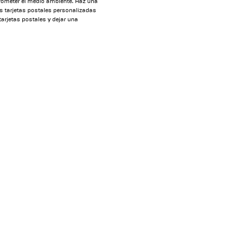
rometer el medio ambiente. Haz una
as tarjetas postales personalizadas
arjetas postales y dejar una