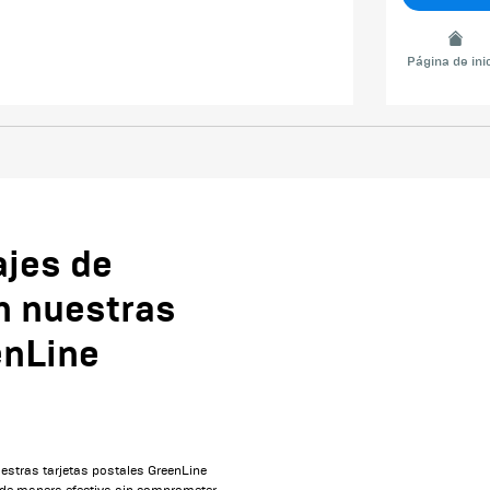
Página de ini
ajes de
n nuestras
enLine
estras tarjetas postales GreenLine