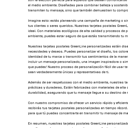
son la elección perfecta para aquellos que desean comunicarse
el medio ambiente. Diseñadas para combinar belleza y sostenibi
transmiten tu mensaje, sino que también demuestran tu compr
Imagina esto: estás planeando una campaña de marketing o si
tus clientes o seres queridos. Nuestras tarjetas postales Green
ideal. Con materiales ecológicos de alta calidad y procesos de
ambiente, puedes estar seguro de que estás transmitiendo tu m
Nuestras tarjetas postales GreenLine personalizadas están dis
necesidades y deseos. Puedes personalizar el diseño, los colores
identidad de tu marca o transmitir tus sentimientos de la mane
incluir un mensaje personalizado, una imagen inspiradora o si
que puedes! Nuestro proceso de personalización fácil de usar te 
sean verdaderamente únicas y representativas de ti.
Además de ser respetuosas con el medio ambiente, nuestras ta
prácticas y duraderas. Están fabricadas con materiales de alta 
durabilidad, asegurando que tu mensaje llegue a su destino de
Con nuestro compromiso de ofrecer un servicio rápido y eficient
recibirás tus tarjetas postales personalizadas en tiempo récor
para que tú puedas concentrarte en transmitir tu mensaje de man
En resumen, nuestras tarjetas postales GreenLine personalizada