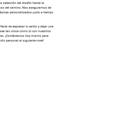
a selección del diseño hasta la
 paso del camino. Nos aseguramos de
lápices personalizados justo a tiempo
cta de expresar tu estilo y dejar una
a sea tan única como tú con nuestros
nto. ¡Contáctanos hoy mismo para
ión personal al siguiente nivel!