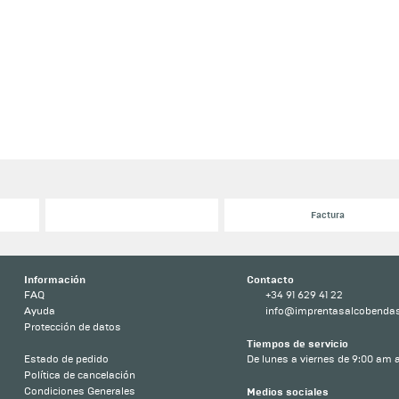
Factura
Información
Contacto
FAQ
+34 91 629 41 22
Ayuda
info@imprentasalcobenda
Protección de datos
Tiempos de servicio
Estado de pedido
De lunes a viernes de 9:00 am a
Política de cancelación
Condiciones Generales
Medios sociales