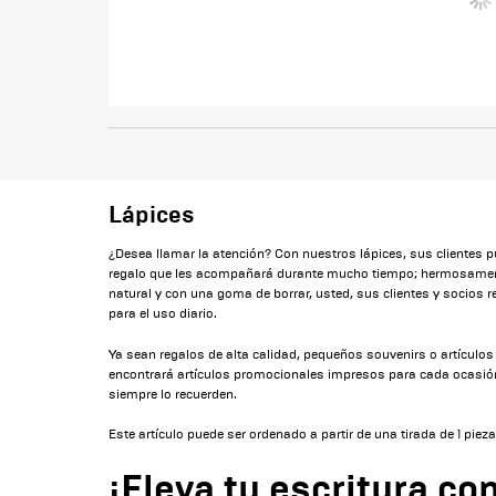
Lápices
¿Desea llamar la atención? Con nuestros lápices, sus clientes 
regalo que les acompañará durante mucho tiempo; hermosame
natural y con una goma de borrar, usted, sus clientes y socios re
para el uso diario.
Ya sean regalos de alta calidad, pequeños souvenirs o artículos 
encontrará artículos promocionales impresos para cada ocasión
siempre lo recuerden.
Este artículo puede ser ordenado a partir de una tirada de 1 pieza
¡Eleva tu escritura con