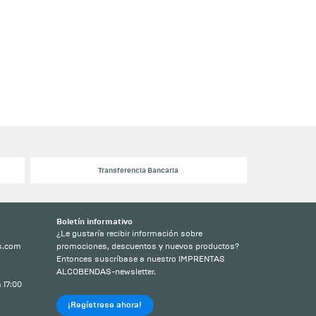
Transferencia Bancaria
Boletín informativo
¿Le gustaría recibir información sobre
s.com
promociones, descuentos y nuevos productos?
Entonces suscríbase a nuestro IMPRENTAS
ALCOBENDAS-newsletter.
 17:00
¡Regístrese ahora!