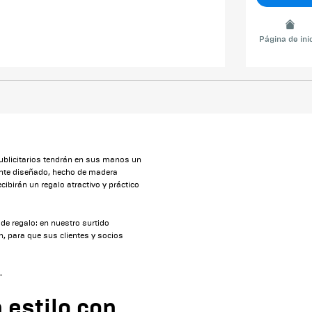
Página de ini
publicitarios tendrán en sus manos un
nte diseñado, hecho de madera
cibirán un regalo atractivo y práctico
de regalo: en nuestro surtido
, para que sus clientes y socios
.
 estilo con