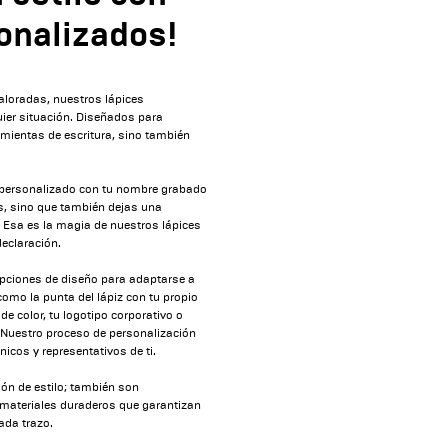
onalizados!
aloradas, nuestros lápices
ier situación. Diseñados para
amientas de escritura, sino también
z personalizado con tu nombre grabado
as, sino que también dejas una
. Esa es la magia de nuestros lápices
eclaración.
pciones de diseño para adaptarse a
omo la punta del lápiz con tu propio
e color, tu logotipo corporativo o
 Nuestro proceso de personalización
nicos y representativos de ti.
ón de estilo; también son
n materiales duraderos que garantizan
ada trazo.