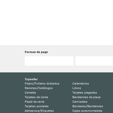
Formas de pago
Topseller
Flyers/Folletos doblados
Calendarios
Revistas/Catálogos
Libros
Carteles
Tarjetas plegadas
Tarjetas de visita
Banderolas de playa
Papel de carta
Camisetas
Tarjetas postales
Banderas/Banderolas
Adhesivos/Etiquetas
Cajas automontables