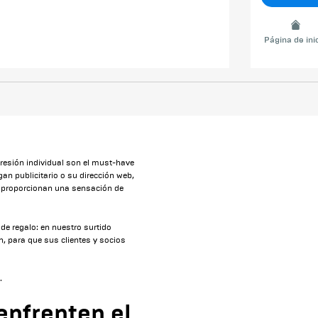
Página de ini
presión individual son el must-have
gan publicitario o su dirección web,
 y proporcionan una sensación de
de regalo: en nuestro surtido
, para que sus clientes y socios
.
enfrenten el