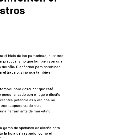
estros
r el hielo de los parabrisas, nuestros
ón práctica, sino que también son una
s del año. Diseñados para combinar
n el trabajo, sino que también
utomóvil para descubrir que está
o personalizado con el logo o diseño
clientes potenciales y vecinos no
stros raspadores de hielo
n una herramienta de marketing
ia gama de opciones de diseño para
o la hoja del raspador como el