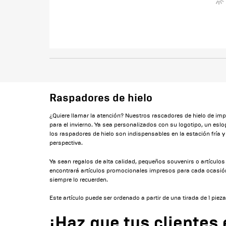
Raspadores de hielo
¿Quiere llamar la atención? Nuestros rascadores de hielo de im
para el invierno. Ya sea personalizados con su logotipo, un eslo
los raspadores de hielo son indispensables en la estación fría
perspectiva.
Ya sean regalos de alta calidad, pequeños souvenirs o artículos 
encontrará artículos promocionales impresos para cada ocasión
siempre lo recuerden.
Este artículo puede ser ordenado a partir de una tirada de 1 pieza
¡Haz que tus clientes 