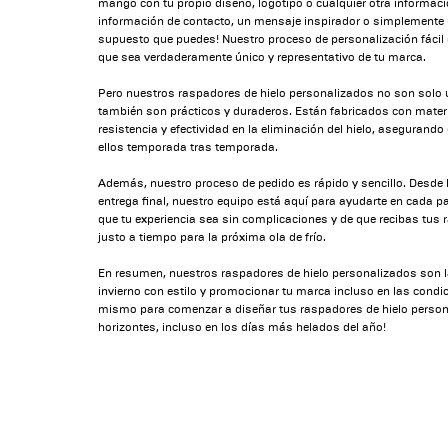
mango con tu propio diseño, logotipo o cualquier otra informaci
información de contacto, un mensaje inspirador o simplemente 
supuesto que puedes! Nuestro proceso de personalización fácil 
que sea verdaderamente único y representativo de tu marca.
Pero nuestros raspadores de hielo personalizados no son solo 
también son prácticos y duraderos. Están fabricados con materi
resistencia y efectividad en la eliminación del hielo, asegurando
ellos temporada tras temporada.
Además, nuestro proceso de pedido es rápido y sencillo. Desde l
entrega final, nuestro equipo está aquí para ayudarte en cada
que tu experiencia sea sin complicaciones y de que recibas tus
justo a tiempo para la próxima ola de frío.
En resumen, nuestros raspadores de hielo personalizados son la
invierno con estilo y promocionar tu marca incluso en las cond
mismo para comenzar a diseñar tus raspadores de hielo persona
horizontes, incluso en los días más helados del año!