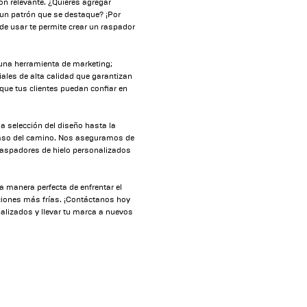
ón relevante. ¿Quieres agregar
un patrón que se destaque? ¡Por
de usar te permite crear un raspador
una herramienta de marketing;
ales de alta calidad que garantizan
 que tus clientes puedan confiar en
a selección del diseño hasta la
 paso del camino. Nos aseguramos de
 raspadores de hielo personalizados
 manera perfecta de enfrentar el
iciones más frías. ¡Contáctanos hoy
lizados y llevar tu marca a nuevos